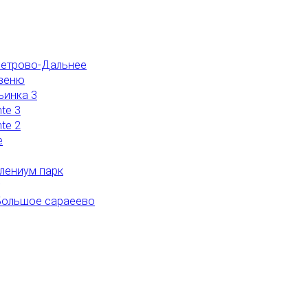
Петрово-Дальнее
Авеню
ьинка 3
te 3
te 2
e
лениум парк
Большое сараеево